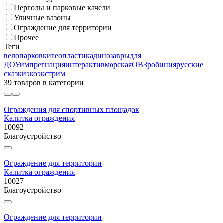
Перголы и парковые качели
Уличные вазоны
Ограждение для территории
Прочее
Теги
велопарковки
геопластика
динозавры
для
ДОУ
импрегнация
интерактив
морская
ОВЗ
робиния
русские
сказки
эко
экстрим
39 товаров
в категории
Ограждения для спортивных площадок
Калитка ограждения
10092
Благоустройство
Ограждение для территории
Калитка ограждения
10027
Благоустройство
Ограждение для территории