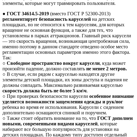
элементы, которые могут травмировать пользователя.
●
ГОСТ 34614.5-2019
(вместо ГОСТ Р 52300-2013)
регламентирует безопасность каруселей
на детских
площадках, но не относится к тем каруселям, для которых
вращение не основная функция, а также для тех, что
установлены в парках аттракционов. Главный риск карусели
— это скорость вращения, возникающая центробежная сила,
именно поэтому в данном стандарте отведено особое место
регламентации основных параметров именно этого фактора.
Так:
○
Свободное пространство вокруг карусели
, куда может
произойти падение, должно составлять
не менее 2 метров.
○ В случае, если рядом с каруселью находятся другие
элементы детской площадки, их зоны доступа и падения не
должны совпадать. Максимально развиваемая каруселью
скорость должна быть не более 5 км\ч
.
○ При проверках безопасности карусели
особенное внимание
уделяется возможности защемления одежды и рук/ног
ребенка во время ее использования. Карусели с сидением
дополнительно оснащаются спинкой и поручнем.
○ Также стоит обратить внимание на то, что
ГОСТ дополнен
новыми, современными видами каруселей
, которые
набирают все большую популярность для установки на
детских площадках. По каждому типу доступен отдельный