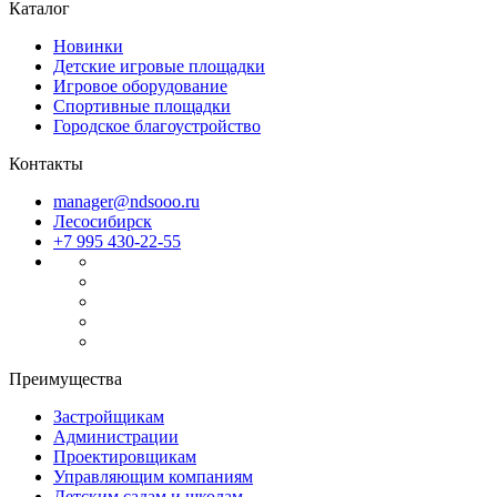
Каталог
Новинки
Детские игровые площадки
Игровое оборудование
Спортивные площадки
Городское благоустройство
Контакты
manager@ndsooo.ru
Лесосибирск
+7 995 430-22-55
Файлы cookie
Мы используем файлы cookie для улучшения взаимодействия
Преимущества
с пользователями и обслуживания. Продолжая просмотр
страниц нашего сайта, вы принимаете условия
Политики в
Застройщикам
Администрации
отношении обработки персональных данных
.
Проектировщикам
Принимаю
Управляющим компаниям
Детским садам и школам