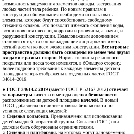
возможность защемления элементов одежды, застревания
любых частей тела ребенка. По новым правилам в
конструкции оборудования необходимо использовать
элементы, которые будут способствовать свободному
стеканию осадков. Это позволит избежать скопления воды,
возникновения плесени, коррозии и ржавчины, а значит, и
разрушений конструкции. Немаловажным дополнением
становится то, что сопровождающие лица должны иметь
легкий доступ ко всем элементам конструкции.
Все игровые
пространства должны быть оснащены не менее чем двумя
входами с разных сторон
. Нормы толщины резинового
покрытия или песка тоже изменятся, в бОльшую сторону.
Более подробно требования к каждому элементы детской
площадки теперь отображены в отдельных частях ГОСТ
34614–2019.
●
ГОСТ 34614.2-2019
(вместо ГОСТ Р 52167-2012)
отвечает
за
параметры
качества и методы оценки
безопасности
расположенных на детской площадке
качелей
. В новый
ГОСТ добавлены основные правила безопасности по
установке следующих моделей:
○
Сиденья-колыбели
. Предназначены для использования
детей младшей возрастной группы. Согласно ГОСТ, они
должны быть оборудованы ограничителями.
○
Сиденья
и
платформы
, на которых могут одновременно