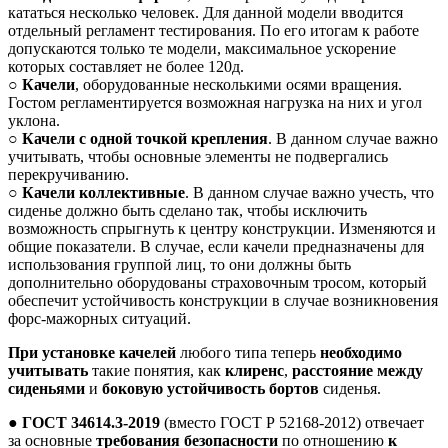
кататься несколько человек. Для данной модели вводится
отдельный регламент тестирования. По его итогам к работе
допускаются только те модели, максимальное ускорение
которых составляет не более 120д.
○
Качели
, оборудованные несколькими осями вращения.
Гостом регламентируется возможная нагрузка на них и угол
уклона.
○
Качели с одной точкой крепления
. В данном случае важно
учитывать, чтобы основные элементы не подвергались
перекручиванию.
○
Качели коллективные
. В данном случае важно учесть, что
сиденье должно быть сделано так, чтобы исключить
возможность спрыгнуть к центру конструкции. Изменяются и
общие показатели. В случае, если качели предназначены для
использования группой лиц, то они должны быть
дополнительно оборудованы страховочным тросом, который
обеспечит устойчивость конструкции в случае возникновения
форс-мажорных ситуаций.
При установке качелей
любого типа теперь
необходимо
учитывать
такие понятия, как
клиренс
,
расстояние между
сиденьями
и
боковую устойчивость бортов
сиденья.
●
ГОСТ 34614.3-2019
(вместо ГОСТ Р 52168-2012) отвечает
за основные
требования безопасности
по отношению
к