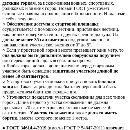
детским горкам
, за исключением водных, спортивных,
роликовых и зимних горок. Новый ГОСТ ужесточает
основные правила использования и безопасности. И включает
в себя следующее:
○
Обеспечение доступа к стартовой площадке
осуществляется с помощью лестниц, приставных лестниц,
наклонных поверхностей или других средств доступа. Их
длина
не менее 35 сантиметров
под углом наклона в
направлении участка скольжения от 0° до 5°.
○ Если у приставной горки высота превышает один метр, то
она должна быть дополнительно оборудована поручнем
или перекладиной вдоль всей длины проема.
○ Любая горка должна дополнительно перед стартовым
участком быть оснащена
защитным участком длиной не
менее 50 сантиметров
.
○ У стартового участка должна присутствовать
боковая
защита
. Такая защита должна быть непрерывной и быть
продолжением бортиков скольжения.
○ Уточняются показатели участка скольжения для всех типов
горок. Длина первого участка скольжения не должна
превышать 70 сантиметров, все остальные не менее 50
сантиметров.
Участок скольжения
также
должен иметь
бортик
, высота которого не менее 1 метра.
●
ГОСТ 34614.4-2019
(вместо ГОСТ Р 54847-2011)
отвечает