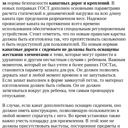
за
нормы безопасности
канатных дорог и креплений
. В
новых поправках ГОСТ дополнен основными параметрами
расчета статической и динамической нагрузки на всю длину
каната при предельном разрешенном весе. Надежное
провисание каната на протяжении всего времени
использования обеспечивается специальным регулировочным
устройством. Стоит отметить, что по новым правилам каретка
должна быть изготовлена так, что препятствовать скольжению
и быть недоступной для пользователей. По новым нормам
канатные дороги с сиденьем не должны быть оснащены
жесткими элементами
и теми, которые могут привести к
удушению и другим несчастным случаям с ребенком. Важным
моментом, который не был учтен в более ранних ГОСТах,
становится параметр захвата для рук. Он должен позволять
держать хват в любой момент времени и не запутываться.
Если захват выполнен в форме замкнутой петли, то материал
изготовления должен быть гибким. Он не должен
затягиваться вокруг рук ребенка, тем самым провоцируя
отпускание.
В случае, если канат дополнительно оснащен сидением, оно
должно иметь конструкцию, позволяющую пользователю в
любой момент спрыгнуть с него. Во время установки также
важно учесть площадку для приземления. В этой зоне не
должны присутствовать выступы, посторонние предметы и