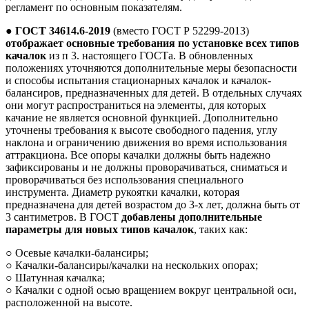
регламент по основным показателям.
●
ГОСТ 34614.6-2019
(вместо ГОСТ Р 52299-2013)
отображает основные требования по установке всех типов
качалок
из п 3. настоящего ГОСТа. В обновленных
положениях уточняются дополнительные меры безопасности
и способы испытания стационарных качалок и качалок-
балансиров, предназначенных для детей. В отдельных случаях
они могут распространиться на элементы, для которых
качание не является основной функцией. Дополнительно
уточнены требования к высоте свободного падения, углу
наклона и ограничению движения во время использования
аттракциона. Все опоры качалки должны быть надежно
зафиксированы и не должны проворачиваться, сниматься и
проворачиваться без использования специального
инструмента. Диаметр рукоятки качалки, которая
предназначена для детей возрастом до 3-х лет, должна быть от
3 сантиметров. В ГОСТ
добавлены дополнительные
параметры
для новых типов качалок
, таких как:
○ Осевые качалки-балансиры;
○ Качалки-балансиры/качалки на нескольких опорах;
○ Шатунная качалка;
○ Качалки с одной осью вращением вокруг центральной оси,
расположенной на высоте.