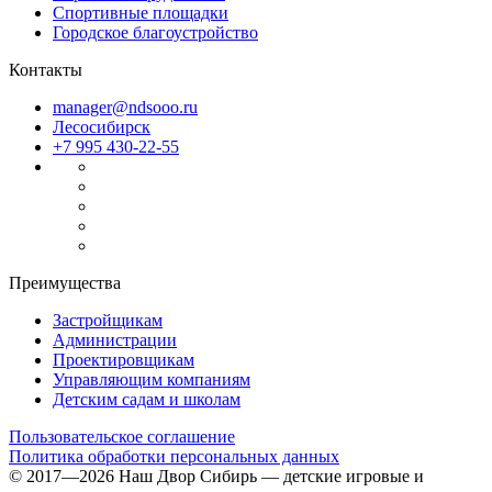
Спортивные площадки
Городское благоустройство
Контакты
manager@ndsooo.ru
Лесосибирск
+7 995 430-22-55
Преимущества
Застройщикам
Файлы cookie
Администрации
Проектировщикам
Мы используем файлы cookie для улучшения взаимодействия
Управляющим компаниям
с пользователями и обслуживания. Продолжая просмотр
Детским садам и школам
страниц нашего сайта, вы принимаете условия
Политики в
отношении обработки персональных данных
.
Пользовательское соглашение
Политика обработки персональных данных
Принимаю
© 2017—2026 Наш Двор Сибирь — детские игровые и